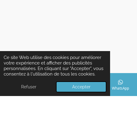
Ce site Web utilise des cookies pour améliorer
votre expérience et afficher des publicités
personnalisées. En cliquant sur "Accepter", vous
consentez à l'utilisation de tous les cookies.
Refuser
Accepter
E-mail
Téléphone
Carte
Facebook
WhatsApp
© 2022 Super Mega PC, Siret n° 849.963.889.00019 , 1 Impasse
des Maizières, 35160 Le Verger Immatriculation au RCS n°
849963889 R.C.S Rennes