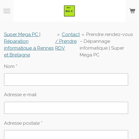
Passer
au
contenu
principal
Super Mega PC |
»
Contact
»
Prendre rendez-vous
Réparation
/ Prendre
– Dépannage
informatique à Rennes
RDV
informatique | Super
et Bretagne
Mega PC
Nom *
Adresse e-mail
Adresse postale *