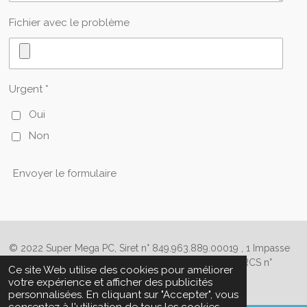
Fichier avec le problème
Urgent *
Oui
Non
Envoyer le formulaire
© 2022 Super Mega PC, Siret n° 849.963.889.00019 , 1 Impasse
des Maizières, 35160 Le Verger Immatriculation au RCS n°
Ce site Web utilise des cookies pour améliorer
849963889 R.C.S Rennes
votre expérience et afficher des publicités
personnalisées. En cliquant sur "Accepter", vous